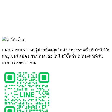
GRAN PARADISE ผู้นำสล็อตยุคใหม่ บริการรวดเร็วทันใจใส่ใจ
ทุกยูเซอร์ สมัคร-ฝาก-ถอน ออโต้ ไม่มีขั้นต่ำ ไม่ต้องทำเทิร์น
บริการตลอด 24 ชม.