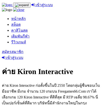
เข้าสู่ระบบ
หน้าหลัก
สล็อต
คาสิโนสด
เดิมพันกีฬา
รีวิวเกมส์
สมัครสมาชิก
เข้าสู่ระบบ
ค่าย Kiron Interactive
ค่าย Kiron Interactive ก่อตั้งขึ้นในปี 2550 โดยกลุ่มผู้ชื่นชอบเว็บ
มืออาชีพ มีเกม จำนวน 120 เกมบน Freegames66.Com เราได้
เลือกเกม 120 Kiron Interactive ที่ดีที่สุด มี RTP เฉลี่ย 98.67% นี่
เป็นเปอร์เซ็นต์ที่ดีมาก บริษัทนี้มีสำนักงานใหญ่ในกรุง