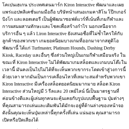
โคเปนเฮเกน ประเทศเดนมาร์ก Kiron Interactive พัฒนาและเผย
แพร่แอปพลิเคชั่นเกมมือถือ บริษัทนำเสนอเกมคาสิโน โป๊กเกอร์
บิงโก และลอตเตอรี เป็นผู้พัฒนาซอฟต์แวร์ที่เน้นที่เกมกีฬาและ
การผสมผสานทักษะและโชคเพื่อสร้างกำไร นอกเหนือจาก
บริการอื่น ๆ แล้ว Liron Interactive ยังเสนอชื่อที่ไม่ซ้ำใครให้กับ
ลูกค้าของพวกเขา เกมยอดนิยมบางเกมที่ออกมาจากสตูดิโอ
พัฒนานี้ ได้แก่ Turfmaster, Platinum Hounds, Dashing Derby
Kiosk, Raceday และอื่นๆ ซึ่งส่วนใหญ่เป็นเกมกีฬาเสมือนจริง ใน
ขณะที่ Kiron Interactive ไม่ได้พัฒนาเกมสล็อตและเกมบนโต๊ะใน
เวลานี้ มันคงเป็นไปไม่ได้ที่จะเห็นพวกเขากระโดดเข้าสู่วงการนี้
ด้วยเวลา หากมันเป็นการเคลื่อนไหวที่เหมาะสมสำหรับพวกเขา
Kiron Interactive มีเครื่องสล็อตยอดนิยมมากมาย สล็อต Kiron
Interactive ส่วนใหญ่มี 5 รีลและ 20 เพย์ไลน์ นี่เป็นมาตรฐานที่
ค่อนข้างดีและผู้เล่นทุกคนจะคุ้นเคยกับรูปแบบพื้นฐาน ปุ่มต่างๆ
ที่คุณสามารถเล่นและเดิมพันได้มักจะอยู่ที่ด้านล่างของหน้าจอ
ดังนั้นคุณจะเห็นปุ่มเหล่านี้ทุกครั้งที่เล่น แน่นอน คุณสามารถ
เปิดหรือปิดเสียงได้